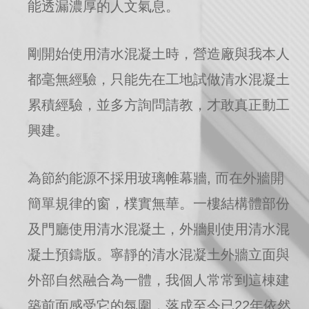
能透漏濃厚的人文氣息。
剛開始使用清水混凝土時，營造廠與我本人
都毫無經驗，只能先在工地試做清水混凝土
累積經驗，並多方詢問請教，才敢真正動工
興建。
為節約能源不採用玻璃帷幕牆, 而在外牆開
簡單規律的窗，樸實無華。一樓結構體部份
及門廳使用清水混凝土，外牆則使用清水混
凝土預鑄版。寧靜的清水混凝土外牆立面與
外部自然融合為一體，我個人常常到這棟建
築前面感受它的氛圍，落成至今已22年依然